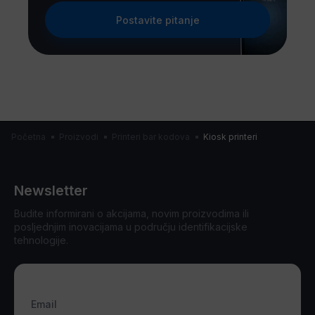
Postavite pitanje
Početna
Proizvodi
Printeri bar kodova
Kiosk printeri
Newsletter
Budite informirani o akcijama, novim proizvodima ili
posljednjim inovacijama u području identifikacijske
tehnologije.
Email