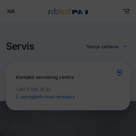
Meni
Servis
Slanje zahteva
Kontakti servisnog centra
+381 11 228 38 32
E:
servis@info-kod-resenja.rs