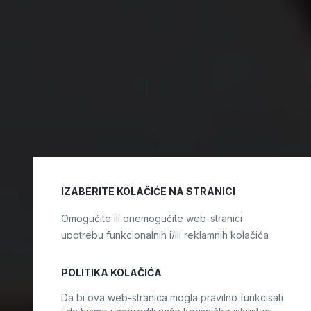
IZABERITE KOLAČIĆE NA STRANICI
Omogućite ili onemogućite web-stranici
upotrebu funkcionalnih i/ili reklamnih kolačića
opisanih u nastavku:
POLITIKA KOLAČIĆA
Da bi ova web-stranica mogla pravilno funkcisati