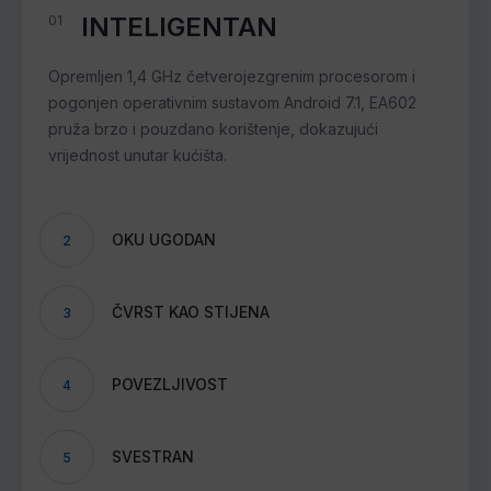
INTELIGENTAN
01
Opremljen 1,4 GHz četverojezgrenim procesorom i
pogonjen operativnim sustavom Android 7.1, EA602
pruža brzo i pouzdano korištenje, dokazujući
vrijednost unutar kućišta.
OKU UGODAN
2
ČVRST KAO STIJENA
3
POVEZLJIVOST
4
SVESTRAN
5