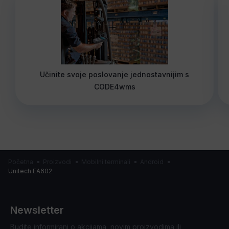
Učinite svoje poslovanje jednostavnijim s
CODE4wms
Početna
Proizvodi
Mobilni terminali
Android
Unitech EA602
Newsletter
Budite informirani o akcijama, novim proizvodima ili