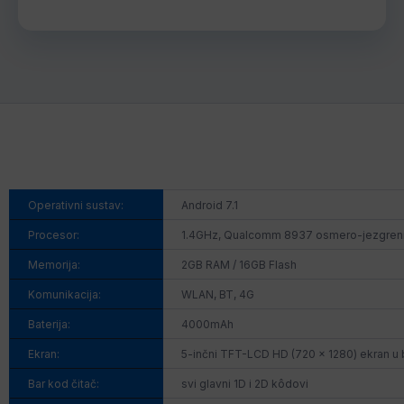
Operativni sustav:
Android 7.1
Procesor:
1.4GHz, Qualcomm 8937 osmero-jezgren
Memorija:
2GB RAM / 16GB Flash
Komunikacija:
WLAN, BT, 4G
Baterija:
4000mAh
Ekran:
5-inčni TFT-LCD HD (720 x 1280) ekran u 
Bar kod čitač:
svi glavni 1D i 2D kôdovi