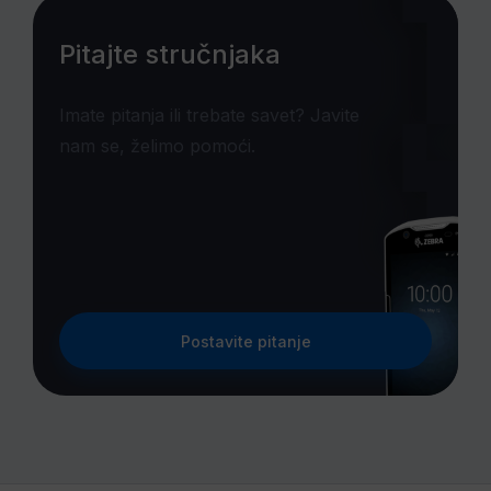
Pitajte stručnjaka
Imate pitanja ili trebate savet? Javite
nam se, želimo pomoći.
Postavite pitanje