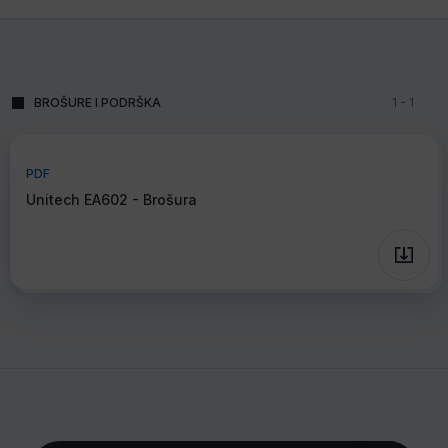
BROŠURE I PODRŠKA
1
-
1
PDF
Unitech EA602 - Brošura