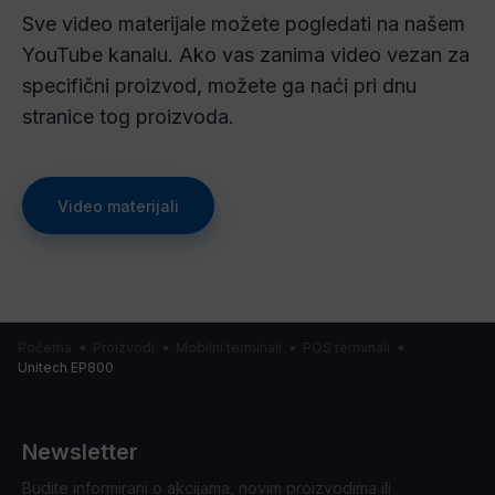
Sve video materijale možete pogledati na našem
YouTube kanalu. Ako vas zanima video vezan za
specifični proizvod, možete ga naći pri dnu
stranice tog proizvoda.
Video materijali
Početna
Proizvodi
Mobilni terminali
POS terminali
Unitech EP800
Newsletter
Budite informirani o akcijama, novim proizvodima ili