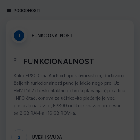
POGODNOSTI
FUNKCIONALNOST
1
FUNKCIONALNOST
01
Kako EP800 ima Android operativni sistem, dodavanje
željenih funkcionalnosti puno je lakše nego pre. Uz
EMV L1/L2 i beskontaktnu potvrdu plaćanja, čip karticu
i NFC čitač, osnova za učinkovito plaćanje je već
postavljena. Uz to, EP800 odlikuje snažan procesor
sa 2 GB RAM-a i 16 GB ROM-a.
UVEK I SVUDA
2