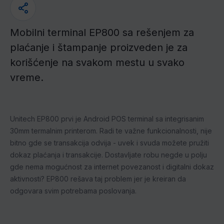
Mobilni terminal EP800 sa rešenjem za
plaćanje i štampanje proizveden je za
korišćenje na svakom mestu u svako
vreme.
Unitech EP800 prvi je Android POS terminal sa integrisanim
30mm termalnim printerom. Radi te važne funkcionalnosti, nije
bitno gde se transakcija odvija - uvek i svuda možete pružiti
dokaz plaćanja i transakcije. Dostavljate robu negde u polju
gde nema mogućnost za internet povezanost i digitalni dokaz
aktivnosti? EP800 rešava taj problem jer je kreiran da
odgovara svim potrebama poslovanja.