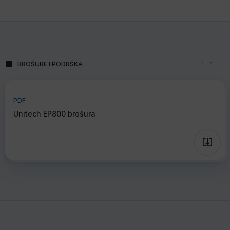
BROŠURE I PODRŠKA
1
-
1
PDF
Unitech EP800 brošura