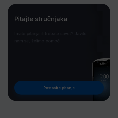
Pitajte stručnjaka
Imate pitanja ili trebate savet? Javite
nam se, želimo pomoći.
Postavite pitanje