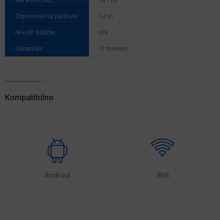
Otpornost na padove:
1,2 m
NivoIP zaštite:
n/a
Garancija:
12 meseci
Kompatibilno
Android
Wifi