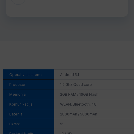
Operativni sistem :
Android 5.1
Procesor:
1.2 Ghz Quad core
Memorija:
2GB RAM / 16GB Flash
Komunikacija:
WLAN, Bluetooth, 4G
Baterija:
2800mAh / 5000mAh
Ekran:
5'
Bar kod čitač:
1D i 2D