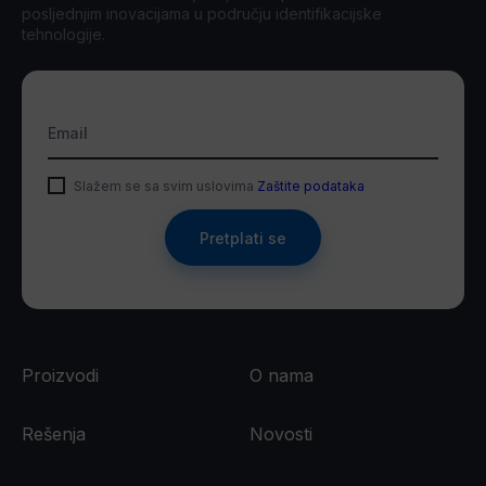
posljednjim inovacijama u području identifikacijske
tehnologije.
Email
Slažem se sa svim uslovima
Zaštite podataka
Pretplati se
Proizvodi
O nama
Rešenja
Novosti